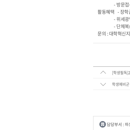
- 방문접수 :
활동혜택 - 장학금
- 위세광명포인
- 단체복(신
문의 : 대학혁신지원
[학생필독]
학생예비군
담당부서 :
패