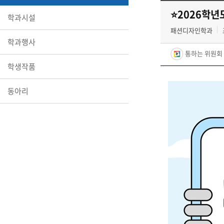
⭐️2026학
학과시설
패션디자인학과
학과행사
통하는 위원회 
학생작품
동아리