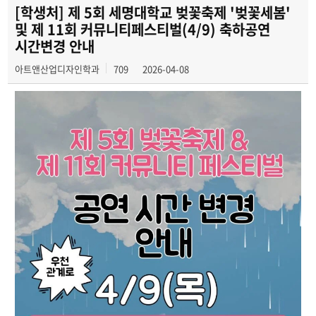
전공자료실
[학생처] 제 5회 세명대학교 벚꽃축제 '벚꽃세봄'
및 제 11회 커뮤니티페스티벌(4/9) 축하공연
동아리
시간변경 안내
아트앤산업디자인학과
709
2026-04-08
학과행사