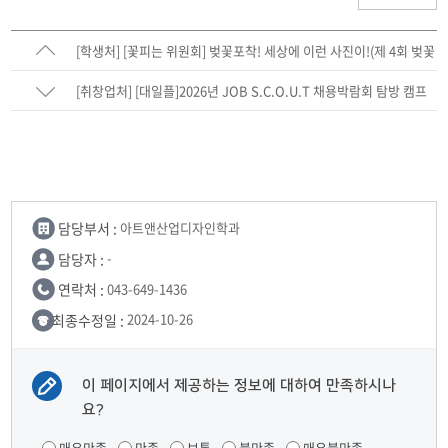
[학생처] [꽃피는 위원회] 벚꽃포착! 세상에 이런 사진이!(제 4회 벚꽃
사진 콘테스트) 시행
[취창업처] [대일플]2026년 JOB S.C.O.U.T 채용박람회 탐방 캠프
참여자 모집
담당부서 :
아트앤산업디자인학과
담당자 :
-
연락처 :
043-649-1436
최종수정일 :
2024-10-26
이 페이지에서 제공하는 정보에 대하여 만족하시나
요?
매우만족
만족
보통
불만족
매우불만족