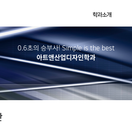
학과소개
0.6초의 승부사! Simple is the best
아트앤산업디자인학과
판