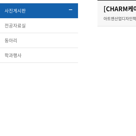
[CHARM케
사진게시판
아트앤산업디자인
전공자료실
동아리
학과행사