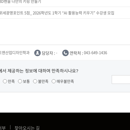
] 3D펜을 나만의 키링 만들기
 위세광명포인트 5점_ 2026학년도 1학기 “AI 활용능력 키우기” 수강생 모집
트앤산업디자인학과
담당자 :
-
연락처 :
043-649-1436
에서 제공하는 정보에 대하여 만족하시나요?
만족
보통
불만족
매우불만족
거부
찾아오시는 길