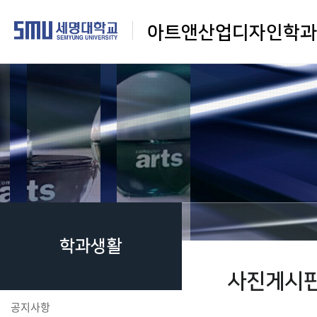
아트앤산업디자인학과
학과생활
사진게시
공지사항