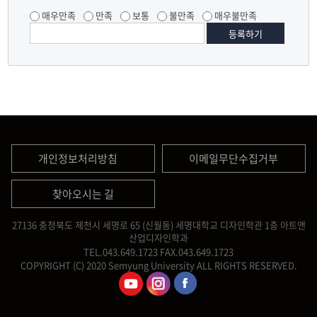
매우만족
만족
보통
불만족
매우불만족
개인정보처리방침
이메일무단수집거부
찾아오시는 길
27136 충청북도 제천시 세명로 65 (신월동) 세명대학교 디자인학관 1층 아트앤
산업디자인학과
TEL.043.649.1723
FAX.043.649.1723
COPYRIGHT (C) 2020 Semyung University ALL RIGHTS RESERVED.