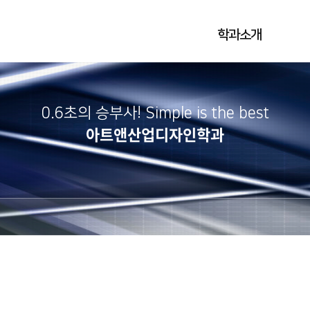
학과소개
0.6초의 승부사! Simple is the best
아트앤산업디자인학과