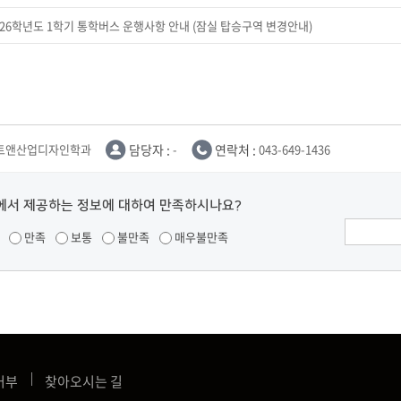
2026학년도 1학기 통학버스 운행사항 안내 (잠실 탑승구역 변경안내)
트앤산업디자인학과
담당자 :
-
연락처 :
043-649-1436
에서 제공하는 정보에 대하여 만족하시나요?
만족
보통
불만족
매우불만족
거부
찾아오시는 길