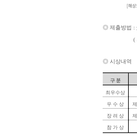
[해상도 : 1280
◎ 제출방법 :
( 제출
◎ 시상내역
분
구
최우수상
우 수 상
제
장 려 상
제
참 가 상