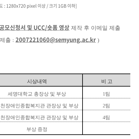
x720 pixel 이상 / 크기 1GB 이하]
공모신청서 및 UCC/숏폼 영상
제작 후 이메일 제출
2007221060@semyung.ac.kr
 :
)
시상내역
비 고
세명대학교 총장상 및 부상
1
팀
천장애인종합복지관 관장상 및 부상
2
팀
천장애인종합복지관 관장상 및 부상
4
팀
부상 증정