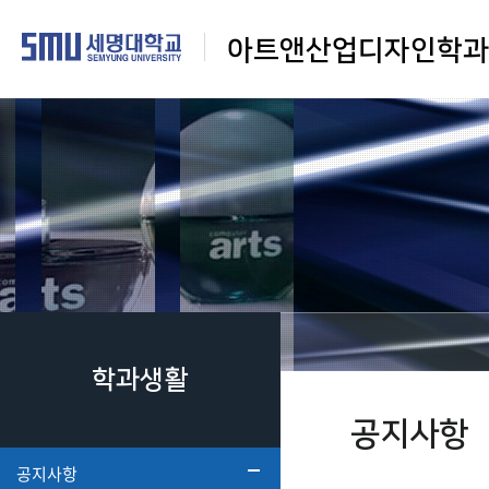
아트앤산업디자인학과
학과생활
공지사항
공지사항