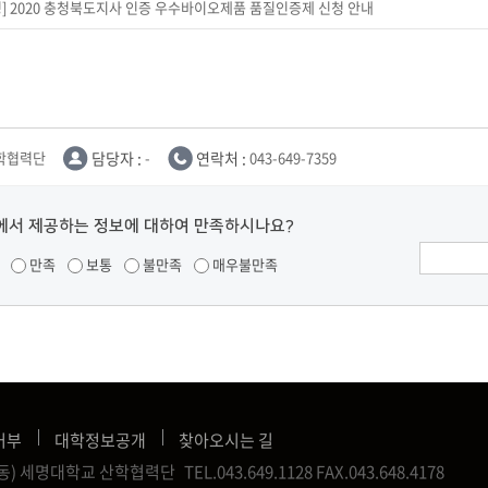
] 2020 충청북도지사 인증 우수바이오제품 품질인증제 신청 안내
학협력단
담당자 :
-
연락처 :
043-649-7359
에서 제공하는 정보에 대하여 만족하시나요?
만족
보통
불만족
매우불만족
거부
대학정보공개
찾아오시는 길
신월동) 세명대학교 산학협력단
TEL.043.649.1128
FAX.043.648.4178