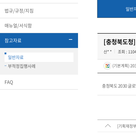
일반
법규/규정/지침
매뉴얼/서식함
참고자료
[충청북도청]
산* *
조회 : 110
일반자료
(기본계획) 2
부적정집행사례
FAQ
충청북도 2030 글
[기획재정부