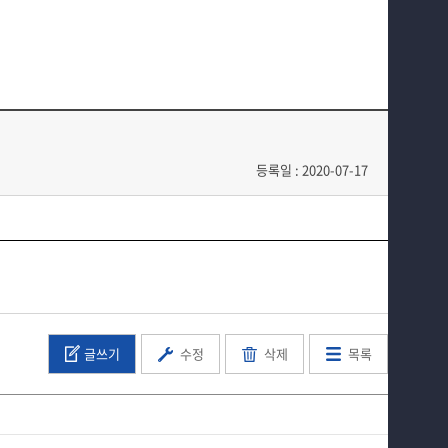
지식재산권
부속기관
정보광장(자료실)
홈페이지가이드
등록일 : 2020-07-17
글쓰기
수정
삭제
목록