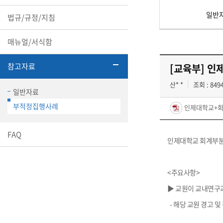
일반
법규/규정/지침
매뉴얼/서식함
참고자료
[교육부] 인
산* *
조회 : 849
일반자료
부적정집행사례
인제대학교+회계
FAQ
인제대학교 회계부분
<주요사항>
▶ 교원이 교내연구과
- 해당 교원 경고 