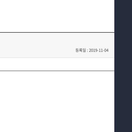
지식재산권
부속기관
정보광장(자료실)
홈페이지가이드
등록일 : 2019-11-04
재