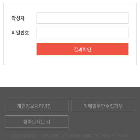
입시 Q&A
채용정보
작성자
항공관련 사이트
비밀번호
개인정보처리방침
이메일무단수집거부
찾아오시는 길
27136 충청북도 제천시 세명로 65 (신월동) 세명대학교 항공서비스학과