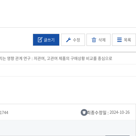
교육체계
더
국가장학금·학자금대출
글쓰기
수정
삭제
목록
국외여행/유학
병무관련사이트
는 영향 관계 연구 : 저관여, 고관여 제품의 구매상황 비교를 중심으로
련안내
훈련연기/보류안내
훈련장 안내
지원안내
공지사항
전공 관련
진로 컨설팅 우수사례
지원/선발절차
모집일정
전공·진로 안내영상
선발방법
최종수정일 :
2024-10-26
-1744
선발요소/배점
지원자격
세부선발방법