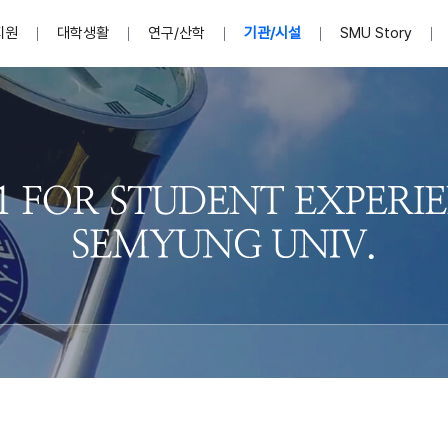
지원
대학생활
연구/산학
기관/시설
SMU Story
안내영상
단
표
MU
설립자발자취
입학홈페이지
인문예술대학
산학협력단 소개
이사장인사말
입학정보통합시스템(합격조회
연구지원
사회과학대학
지식재산권
법인소개
미디어콘텐츠창작학과
경찰학과
자매회사 및
외국어학부
행정학과
임원현황
지원
처
일반ㆍ경영행정복지대학원
학생상담/심리
교내학술연구비 지원
교육혁신·학생성공본부
일반공지
장학 및 학사안내
권익보호
국제학술지 논문게재 
대학혁신사업단
저널리즘대학원
사회봉사지원
입찰공고
아트앤산업디자인학과
법학과
이사회(개최
센터 및 조직소
실내디자인학과
부동산지적학과
학교법인 임
국제학술회의 참가경비 지원
교원(강사,겸임교원포함)채용정보
학술대회 참가
행사안내
규정집
시각·영상디자인학과
소방방재학과
onal
아
교직과정안내
교무연구처
기획실
학생처
연계전공
사무처
주요업무
패션디자인학과
경영학과
실
교직교육 목적 및 교육목표
연계전공안내
인사말
역대총장
봉사단운영
세명대학교 연구윤리
산학협력단
생명윤리위원회
공연예술학과
회계세무금융학과
이수안내
e-Book디자인ㆍ
제8,9대 총장 이용걸
영화웹툰애니메이션학과
글로벌물류학과
포츠 아카데
원처
취·창업지원처 소개
학생종합경력시스템
교직과목 해설
정밀의료인공지능
제6,7대 총장 김유성
미디어문화학부
호텔경영학과
업단
U
대학축제
학생자치기구
학생커뮤니티
신청서 다운로드
화장품생명융합학
학술정보원
학생활동
캠퍼스풍경
평생교육원
편집방송국
제5대 총장 김광림
관광경영학과
총학생회
천연물소재융합학
제4대 총장 염재선
항공서비스학과
eLap 다이
공자학원
총대의원회
제약바이오융합학
제3대 총장 권영우
광고홍보학과
MU
세명소식지
홍보동영상
홍보포스터
커뮤니티 연합회
AI천연물개발
초대학장 제1,2대 총장 김엽
사회복지학과
소
AI천연물콘텐츠
dLap 또
인문사회과학연구소
한의학연구소
상담심리학과