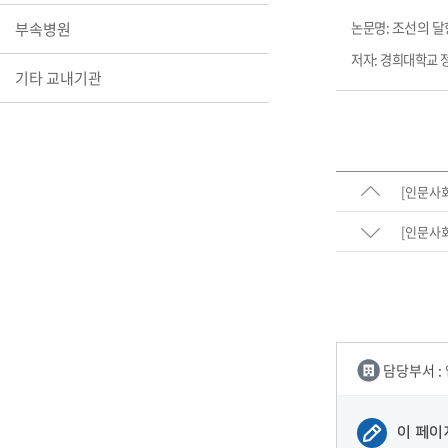
장학안내
조선의 달
부속병원
논문명:
저자: 경희대학교 
기타 교내
기타 교내기관
캠퍼스안
학칙규정
병무행정
제ㆍ증명
[인문사
발전기금
예비군연
학사자료
[인문사
학군단(RO
Career G
(전공·진로
로그램)
담당부서 :
이 페이