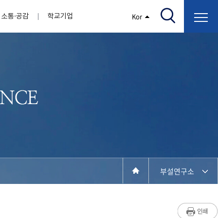
소통·공감
학교기업
Kor
/고지서출력/납부조회)
AI융합대학
부속기관
정보광장(자료실)
보건바이오대학
 기관
AI컴퓨터학부
간호학과
스마트IT학부
작업치료학과
지원
센터
대학일자리플러스센터
정보보호
학술저서발간 지원
장애학생지원센터
채용공고
인권센터
학습역량강화
, 회의록)
전기공학과
임상병리학과
개
소개
원과 친족관계에 있는 교직원 현황
전자공학과
바이오제약산업학부
경비 지원
부설연구소 학술회의 개최 경비 지원
취업진로상담
지원서비스
건축학과
바이오코스메틱학과
학생증발급
입학관리본부
수강신청
국제교류처
취ㆍ창업지원처
장애학생도우미
건설환경공학과
뷰티케어학과
수강신청
찾아오시는길
동물실험윤리위원회
환경에너지학과
바이오식품영양학부
제작학
동일과목전공인정
전기전자공학과
동물보건학과
세빈샵(온라인학생창업몰)
융합학
재수강
재난안전학과
생활체육학과
학생사회봉사
학생위원회
수강포기
학생생활관
보건진료소
예비군연대
보건안전공학과
반려동물산업학과
부설연구소
계절학기
한의과대학
교양대학
연계전공
수강신청 장바구니 제도
자율전공학부
세명소개
라디오CM
출석/시험
성인학습자학과
저널리즘연구소
시험
라이프복지상담학과
입학/취업