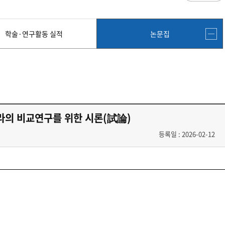
과
저널리즘연구소 소개
수업시간/결석계
건강생활학과(준비중)
심역량
구성원소개
전자출결
대학/대학원
스템공학
연구 및 자료실
강의건물 약자표시
학술·연구활동 실적
논문집
공
출판물
성적
특별학점
학사지원
편의시설
교목/교화/교가
세명대 UI
대학현황
성적열람 및 정정,성적인정
편의점
상징물
심볼마크
교직원현황
대학생활
유급
학생식당
교가
로고타입
학생현황
학사경고
학생휴게실
전용색상
시설현황
연구/산학
학년/학기 재이수
서점
시그니처
요람집
마이크로디그리
학·석사연계과정
우편취급국
세명 캐릭터
기관/시설
라의 비교연구를 위한 시론(試論)
마이크로디그리 안내
복사실
업무추진비 집행내역
등록금심의위원회
학적변동(휴학·복학·제적·재입학)
졸업(수료)
등록일 : 2026-02-12
웰니스센터
력센터
기술사업화센터
중소기업산학협력센터
SMU Story
등록금심의위원회
휴학
졸업
65번가
등록금심의위원회 회의록
상시험센터(SMCTC)
ANCHOR사업단
복학
졸업연기
소통·공감
단양군어린이급식관리지원센터
자퇴
조기졸업
러스사업추진단
단양군농촌활성화지원센터
제적
졸업논문
, 금) 이용 안내
학교기업
재입학
학년별 수료학점
증제
홈페이지가이드
획 체계
교육 체계도
특성화 체계도