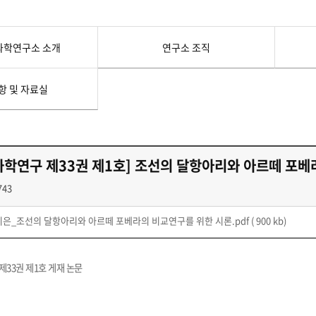
첨단바이오융합학
밥
인문사회과학연구소 소개
한의학연구소 소개
장
온라인접수시스템
건학이념
세명인재상
인재상과 5대핵
AI융합전공
연구소 조직
연구소 조직
스마트이차전지시
학술·연구활동 실적
학술·연구활동 실적
과학연구소 소개
연구소 조직
센서반도체융합전
논문집
논문집 검색
진대회
일반ㆍ경영행정복지대학원
저널리즘대학원
학생생활관
온라인접수시스템
보건진료소
체육시설
Why SMU
세명대 History
대학연혁
공지사항 및 자료실
항 및 자료실
2020년대
연구소소개
원
2010년대
연구소 조직
2000년대
학술·연구활동 실적
1990년대
논문집 검색
국내대학 학점교류
전과ㆍ복수(부)전공
1980년대
학연구 제33권 제1호] 조선의 달항아리와 아르떼 포베
전과
예결산공고(감사보고)
적립금운용현황
산하기관
복수(부)전공
743
산학협력단
세명창업보육센터
지역협
예산공고
결산공고
도심관광활성화센터
화장품·건강기능식품 임
지은_조선의 달항아리와 아르떼 포베라의 비교연구를 위한 시론.pdf
( 900 kb)
대학평의원회
기금운용심의회
제천시어린이·사회복지급식관리지원센터
대학평의원회
기금운용심의회
제천시농촌협약지원센터
제천시농촌활력플
통학증(월 정기권) 이용 안내
통학버스 편도(월
대학평의원회 회의록
기금운용심의회 회의록
33권 제1호 게재 논문
제천시탄소중립지원센터
학적부사항정정
교육과정
CHARM인
국내외 교류현황
해외프로그램
기본방향
비전 및 전략설정과정
발전계