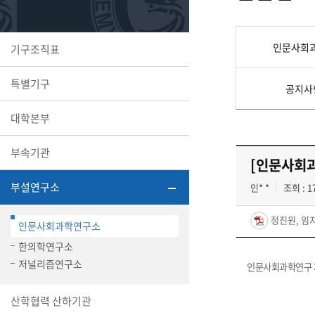
또꼬마김
학생복지
민송백일
세명교육
인문사회
기구조직표
대학원
시설이용
해카톤 경
대학소개
특별기구
공지사
평생교육
대학본부
부속기관
[인문사회과
산학협력 
부설연구소
인* *
조회 : 1
정진원, 임
인문사회과학연구소
통학버스
한의학연구소
저널리즘연구소
인문사회과학연구 제
국제교류
산학협력 산하기관
세명2030+
부속병원