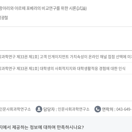
부속제천한방병원
부속충주한방병원
교환학생
교양교육 체계도
전공 체계도
비교과 
항아리와 아르떼 포베라의 비교연구를 위한 시론(試論)
해외어학연수
장학제도
장학금신청ㆍ지급
장학캘린
국외인턴십
정광철
기관
교수노동조합
내
자기설계 해외배낭연수
캠퍼스투어
오시는길
통학버스 안내
통학버스 운행안내
통학버스 출발장소
대학생 병무행정(군입영)
전역 후 복학
서발급
회과학연구 제33권 제1호] 고객 인게이지먼트 가치속성이 온라인 채널 접점 선택에 미치
대
예비군연대소개
전입신청안내
교육훈
실
회과학연구 제33권 제1호] 대학생의 사회적지지와 대학생활적응 경험에 대한 인식
TC)
ROTC란
학군단소개
uidance
전과/복수(부)·학생설계
학생설계전공 사례
ROTC제도란?
지휘관 소개
 안내 프
Q&A
제도의 특징
업무담당자 소개
임관식
학습활동
인문사회과학연구소
담당자 :
인문사회과학연구소
연락처 :
043-649
소대장 생활
봉사활동
후보생 및 임관 후 혜택
예도
지에서 제공하는 정보에 대하여 만족하시나요?
교내교육 및 입영훈련
체육활동