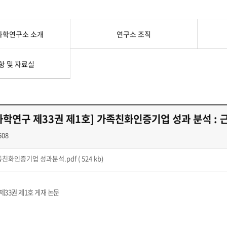
첨단바이오융합학
밥
인문사회과학연구소 소개
한의학연구소 소개
장
온라인접수시스템
건학이념
세명인재상
인재상과 5대핵
AI융합전공
연구소 조직
연구소 조직
스마트이차전지시
학술·연구활동 실적
학술·연구활동 실적
일반ㆍ경영행정복지대학원
저널리즘대학원
과학연구소 소개
연구소 조직
센서반도체융합전
논문집
논문집 검색
진대회
학생생활관
온라인접수시스템
보건진료소
체육시설
Why SMU
세명대 History
대학연혁
공지사항 및 자료실
원
항 및 자료실
2020년대
연구소소개
2010년대
연구소 조직
2000년대
학술·연구활동 실적
1990년대
논문집 검색
국내대학 학점교류
전과ㆍ복수(부)전공
1980년대
학연구 제33권 제1호] 가족친화인증기업 성과 분석 :
전과
예결산공고(감사보고)
적립금운용현황
산하기관
복수(부)전공
608
산학협력단
세명창업보육센터
지역협
예산공고
결산공고
도심관광활성화센터
화장품·건강기능식품 임
친화인증기업 성과분석.pdf
( 524 kb)
대학평의원회
기금운용심의회
제천시어린이·사회복지급식관리지원센터
대학평의원회
기금운용심의회
제천시농촌협약지원센터
제천시농촌활력플
통학증(월 정기권) 이용 안내
통학버스 편도(월
대학평의원회 회의록
기금운용심의회 회의록
33권 제1호 게재 논문
제천시탄소중립지원센터
학적부사항정정
교육과정
CHARM인
국내외 교류현황
해외프로그램
기본방향
비전 및 전략설정과정
발전계