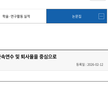
과
저널리즘연구소 소개
수업시간/결석계
심역량
구성원소개
전자출결
대학/대학원
스템공학
연구 및 자료실
강의건물 약자표시
학술·연구활동 실적
논문집
공
출판물
성적
특별학점
학사지원
편의시설
교목/교화/교가
세명대 UI
대학현황
성적열람 및 정정,성적인정
편의점
상징물
심볼마크
교직원현황
대학생활
유급
학생식당
교가
로고타입
학생현황
학사경고
학생휴게실
전용색상
시설현황
연구/산학
학년/학기 재이수
서점
시그니처
요람집
마이크로디그리
학·석사연계과정
우편취급국
세명 캐릭터
기관/시설
 근속연수 및 퇴사율을 중심으로
마이크로디그리 안내
복사실
업무추진비 집행내역
등록금심의위원회
학적변동(휴학·복학·제적·재입학)
졸업(수료)
등록일 : 2026-02-12
웰니스센터
력센터
기술사업화센터
중소기업산학협력센터
SMU Story
등록금심의위원회
휴학
졸업
65번가
등록금심의위원회 회의록
상시험센터(SMCTC)
ANCHOR사업단
복학
졸업연기
소통·공감
단양군어린이급식관리지원센터
자퇴
조기졸업
러스사업추진단
단양군농촌활성화지원센터
제적
졸업논문
, 금) 이용 안내
학교기업
재입학
학년별 수료학점
증제
홈페이지가이드
획 체계
교육 체계도
특성화 체계도