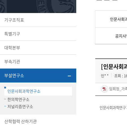
또꼬마김
학생복지
민송백일
세명교육
대학원
인문사회
기구조직표
시설이용
해카톤 경
대학소개
특별기구
평생교육
공지사
대학본부
부속기관
[인문사회과
산학협력 
부설연구소
인* *
조회 : 1
임희정_가족
인문사회과학연구소
통학버스
한의학연구소
저널리즘연구소
인문사회과학연구 제
국제교류
산학협력 산하기관
세명2030+
부속병원