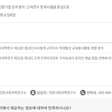
부속제천한방병원
부속충주한방병원
교환학생
교양교육 체계도
전공 체계도
비교과 
증기업 성과 분석 : 근속연수 및 퇴사율을 중심으로
해외어학연수
장학제도
장학금신청ㆍ지급
장학캘린
국외인턴십
대학교 임희정
기관
교수노동조합
내
자기설계 해외배낭연수
캠퍼스투어
오시는길
통학버스 안내
통학버스 운행안내
통학버스 출발장소
대학생 병무행정(군입영)
전역 후 복학
서발급
회과학연구 제33권 제1호] 비사범계 교직이수 학생들의 교육봉사활동 경험 분석
대
예비군연대소개
전입신청안내
교육훈
실
회과학연구 제33권 제1호] 고객 인게이지먼트 가치속성이 온라인 채널 접점 선택에 미치
TC)
ROTC란
학군단소개
uidance
전과/복수(부)·학생설계
학생설계전공 사례
ROTC제도란?
지휘관 소개
 안내 프
Q&A
제도의 특징
업무담당자 소개
임관식
학습활동
인문사회과학연구소
담당자 :
인문사회과학연구소
연락처 :
043-649
소대장 생활
봉사활동
후보생 및 임관 후 혜택
예도
지에서 제공하는 정보에 대하여 만족하시나요?
교내교육 및 입영훈련
체육활동