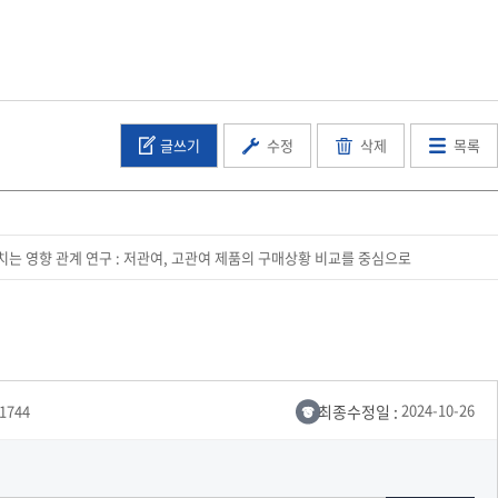
교육체계
더
국가장학금·학자금대출
글쓰기
수정
삭제
목록
국외여행/유학
병무관련사이트
련안내
훈련연기/보류안내
훈련장 안내
는 영향 관계 연구 : 저관여, 고관여 제품의 구매상황 비교를 중심으로
지원안내
공지사항
전공 관련
진로 컨설팅 우수사례
지원/선발절차
모집일정
전공·진로 안내영상
선발방법
최종수정일 :
2024-10-26
-1744
선발요소/배점
지원자격
세부선발방법