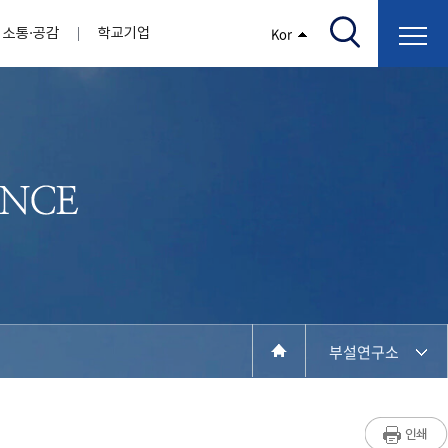
소통·공감
학교기업
Kor
/고지서출력/납부조회)
AI융합대학
부속기관
정보광장(자료실)
보건바이오대학
 기관
AI컴퓨터학부
간호학과
스마트IT학부
작업치료학과
지원
센터
대학일자리플러스센터
정보보호
학술저서발간 지원
장애학생지원센터
채용공고
인권센터
학습역량강화
, 회의록)
전기공학과
임상병리학과
개
소개
원과 친족관계에 있는 교직원 현황
전자공학과
바이오제약산업학부
경비 지원
부설연구소 학술회의 개최 경비 지원
취업진로상담
지원서비스
건축학과
바이오코스메틱학과
학생증발급
입학관리본부
수강신청
국제교류처
취ㆍ창업지원처
장애학생도우미
건설환경공학과
뷰티케어학과
수강신청
찾아오시는길
동물실험윤리위원회
환경에너지학과
바이오식품영양학부
제작학
동일과목전공인정
전기전자공학과
동물보건학과
세빈샵(온라인학생창업몰)
융합학
재수강
재난안전학과
생활체육학과
학생사회봉사
학생위원회
수강포기
학생생활관
보건진료소
예비군연대
보건안전공학과
반려동물산업학과
부설연구소
계절학기
한의과대학
교양대학
연계전공
수강신청 장바구니 제도
자율전공학부
성인학습자학과
세명소개
라디오CM
출석/시험
라이프복지상담학과
저널리즘연구소
시험
건강생활학과
입학/취업