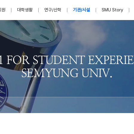
지원
대학생활
연구/산학
기관/시설
SMU Story
안내영상
단
표
MU
설립자발자취
입학홈페이지
인문예술대학
산학협력단 소개
이사장인사말
입학정보통합시스템(합격조회
연구지원
사회과학대학
지식재산권
법인소개
미디어콘텐츠창작학과
경찰학과
자매회사 및
외국어학부
행정학과
임원현황
지원
처
일반ㆍ경영행정복지대학원
학생상담/심리
교내학술연구비 지원
교육혁신·학생성공본부
일반공지
장학 및 학사안내
권익보호
국제학술지 논문게재 
대학혁신사업단
저널리즘대학원
사회봉사지원
입찰공고
아트앤산업디자인학과
법학과
이사회(개최
센터 및 조직소
실내디자인학과
부동산지적학과
학교법인 임
국제학술회의 참가경비 지원
교원(강사,겸임교원포함)채용정보
학술대회 참가
행사안내
규정집
시각·영상디자인학과
소방방재학과
onal
아
교직과정안내
교무연구처
기획실
학생처
연계전공
사무처
주요업무
패션디자인학과
경영학과
실
교직교육 목적 및 교육목표
연계전공안내
인사말
역대총장
봉사단운영
세명대학교 연구윤리
산학협력단
생명윤리위원회
공연예술학과
회계세무금융학과
이수안내
e-Book디자인ㆍ
제8,9대 총장 이용걸
영화웹툰애니메이션학과
글로벌물류학과
포츠 아카데
원처
취·창업지원처 소개
학생종합경력시스템
교직과목 해설
정밀의료인공지능
제6,7대 총장 김유성
미디어문화학부
호텔경영학과
업단
U
대학축제
학생자치기구
학생커뮤니티
신청서 다운로드
화장품생명융합학
학술정보원
학생활동
캠퍼스풍경
평생교육원
편집방송국
제5대 총장 김광림
관광경영학과
총학생회
천연물소재융합학
제4대 총장 염재선
항공서비스학과
eLap 다이
공자학원
총대의원회
제약바이오융합학
제3대 총장 권영우
광고홍보학과
MU
세명소식지
홍보동영상
홍보포스터
커뮤니티 연합회
AI천연물개발
초대학장 제1,2대 총장 김엽
사회복지학과
소
AI천연물콘텐츠
dLap 또
인문사회과학연구소
한의학연구소
상담심리학과