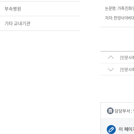
장학안내
가족친화인
부속병원
논문명:
저자: 한양사이버
기타 교내
기타 교내기관
캠퍼스안
학칙규정
병무행정
제ㆍ증명
[인문사
발전기금
예비군연
학사자료
[인문사
학군단(RO
Career G
(전공·진로
로그램)
담당부서 :
이 페이