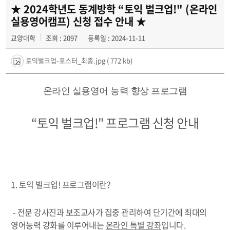
어학교육센터
★ 2024학년도 동계방학 “토익 벌크업!" (온라인
실용영어캠프) 신청 접수 안내 ★
정보화교육센터
교양대학
조회 : 2097
등록일 : 2024-11-11
스포츠교양교육센터
토익벌크업-포스터_최종.jpg
( 772 kb)
온라인 실용영어 능력 향상 프로그램
“토익 벌크업!" 프로그램 신청 안내
1. 토익 벌크업! 프로그램이란?
- 전문 강사진과 보조교사가 집중 관리하여 단기간에 최대의
영어능력 강화를 이루어내는
온라인 특별 강좌
입니다.