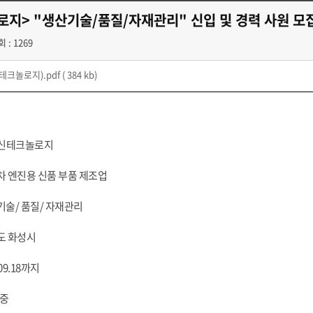
지> "생산기술/품질/자재관리" 신입 및 경력 사원 모
 : 1269
크놀로지).pdf
( 384 kb)
주)일신테크놀로지
동차 엔진용 신품 부품 제조업
기술/ 품질/ 자재관리
기도 화성시
.09.18까지
 중