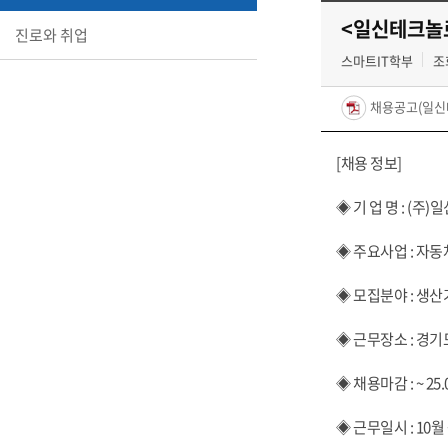
<일신테크놀로
진로와 취업
스마트IT학부
조회
채용공고(일신테
[채용 정보]
◈ 기 업 명 : (
◈ 주요사업 : 자
◈ 모집분야 : 생산
◈ 근무장소 : 경
◈ 채용마감 : ~ 25
◈ 근무일시 : 10월