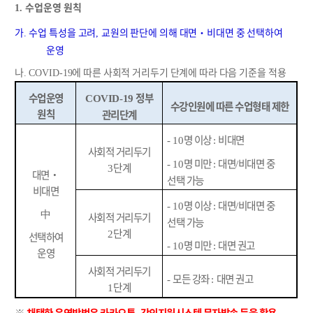
수업운영 원칙
1.
가
수업 특성을 고려
교원의 판단에 의해 대면
‧
비대면 중 선택하여
.
,
운영
나
에 따른 사회적 거리두기 단계에 따라 다음 기준을 적용
. COVID-19
수업운영
정부
COVID-19
수강인원에 따른 수업형태 제한
원칙
관리단계
명 이상
비대면
- 10
:
사회적 거리두기
명 미만
대면
비대면 중
- 10
:
/
단계
3
대면
‧
선택 가능
비대면
명 이상
대면
비대면 중
- 10
:
/
中
사회적 거리두기
선택 가능
단계
2
선택하여
명 미만
대면 권고
- 10
:
운영
사회적 거리두기
모든 강좌
대면 권고
-
:
단계
1