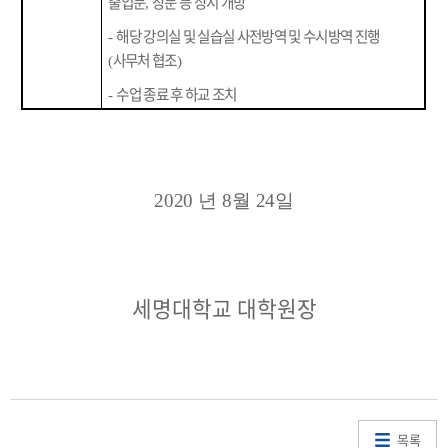
출입문
창문 등 상시 개방
,
해당 강의실 및 실습실 사전방역 및 수시방역 진행
-
사무처 협조
(
)
수업 종료 후 하교 조치
-
2020
년
8
월
24
일
세명대학교 대학원장
목록