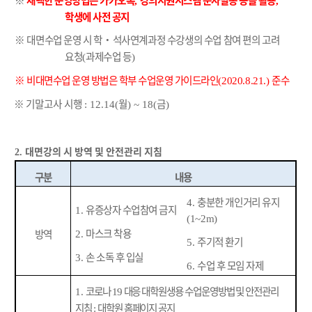
※
채택한 운영방법은 카카오톡
강의지원시스템 문자발송 등을 활용
,
,
학생에 사전 공지
※
대면수업 운영 시 학
‧
석사연계과정 수강생의 수업 참여 편의 고려
요청
과제수업 등
(
)
※
비대면수업 운영 방법은 학부 수업운영 가이드라인
준수
(2020.8.21.)
※
기말고사 시행
월
금
: 12.14(
) ~ 18(
)
대면강의 시 방역 및 안전관리 지침
2.
구분
내용
충분한 개인거리 유지
4.
유증상자 수업참여 금지
1.
(1~2m)
마스크 착용
방역
2.
주기적 환기
5.
손 소독 후 입실
3.
수업 후 모임 자제
6.
코로나
대응 대학원생용 수업운영방법 및 안전관리
1.
19
지침
대학원 홈페이지 공지
: