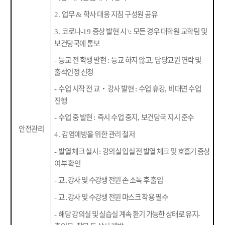
업무
학사 대응 지침 구성원 공유
2.
&
코로나
증상 발현 시
모든 경우 대학원 교학팀 및
3.
-19
\:
보건당국에 통보
등교 전 학생 발현
등교 하지 않고
담당교원 연락 및
-
:
,
출석인정 신청
수업 시작 전 교
‧
강사 발현
수업 휴강
비대면 수업
-
:
,
진행
수업 중 발현
즉시 수업 중지
보건당국 지시 준수
-
:
,
안전관리
감염예방을 위한 관리 철저
4.
발열 체크 실시
강의실 입실 전 발열 체크 및 호흡기 증상
-
:
여부 확인
교
․
강사 및 수강생 전원 손 소독 후 출입
-
교
․
강사 및 수강생 전원 마스크 착용 필수
-
해당 강의실 및 실습실 계속 환기 가능한 상태로 유지
-
-