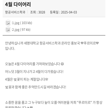
공지사항
4월 다이어리
항공서비스학과
조회 : 3028
등록일 : 2025-04-03
동아리
1.jpg
( 103 kb)
2.jpg
( 97 kb)
안녕하십니까 세명대학교 항공서비스학과 온라인 홍보국 💙푸르미르💙
입니다.
오늘은 4월 다이어리를 가져와보았습니다 😄
어느덧 3월이 지나가고 4월이 다가왔습니다!
4월은 벛꽃이 피는 계절입니다🌸
벛꽃과 함께 좋은 추억만드시길 바라겠습니다!
소중한 꿈을 품고 그 누구보다 높이 오를 여러분을 저희 "푸르미르" 가 항상
응원하겠습니다 ✈💙