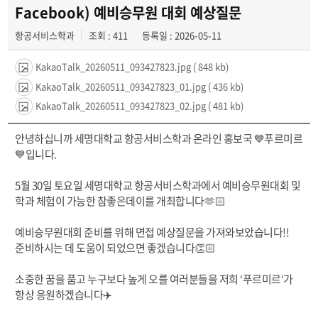
공지사항
Facebook) 예비승무원 대회 예상질문
항공서비스학과
조회 : 411
등록일 : 2026-05-11
동아리
KakaoTalk_20260511_093427823.jpg
( 848 kb)
KakaoTalk_20260511_093427823_01.jpg
( 436 kb)
KakaoTalk_20260511_093427823_02.jpg
( 481 kb)
안녕하십니까 세명대학교 항공서비스학과 온라인 홍보국 💙푸르미르
💙입니다.
5월 30일 토요일 세명대학교 항공서비스학과에서 예비승무원대회 및
학과 체험이 가능한 참좋은데이를 개최합니다🫶🏻
예비승무원대회 준비를 위해 면접 예상질문을 가져와보았습니다!!
준비하시는 데 도움이 되었으면 좋겠습니다👏🏻
소중한 꿈을 품고 누구보다 높게 오를 여러분들을 저희 ‘푸르미르‘가
항상 응원하겠습니다✈️