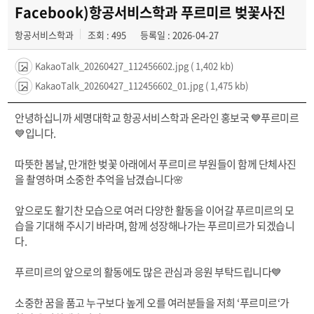
공지사항
Facebook)항공서비스학과 푸르미르 벚꽃사진
항공서비스학과
조회 : 495
등록일 : 2026-04-27
동아리
KakaoTalk_20260427_112456602.jpg
( 1,402 kb)
KakaoTalk_20260427_112456602_01.jpg
( 1,475 kb)
안녕하십니까 세명대학교 항공서비스학과 온라인 홍보국 💙푸르미르
💙입니다.
따뜻한 봄날, 만개한 벚꽃 아래에서 푸르미르 부원들이 함께 단체사진
을 촬영하며 소중한 추억을 남겼습니다🌸
앞으로도 활기찬 모습으로 여러 다양한 활동을 이어갈 푸르미르의 모
습을 기대해 주시기 바라며, 함께 성장해나가는 푸르미르가 되겠습니
다.
푸르미르의 앞으로의 활동에도 많은 관심과 응원 부탁드립니다💙
소중한 꿈을 품고 누구보다 높게 오를 여러분들을 저희 ‘푸르미르‘가