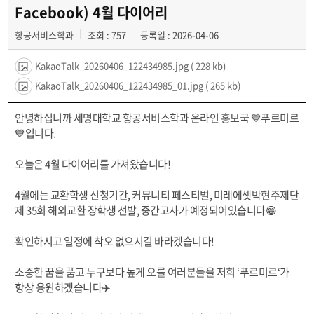
공지사항
Facebook) 4월 다이어리
항공서비스학과
조회 : 757
등록일 : 2026-04-06
동아리
KakaoTalk_20260406_122434985.jpg
( 228 kb)
KakaoTalk_20260406_122434985_01.jpg
( 265 kb)
안녕하십니까 세명대학교 항공서비스학과 온라인 홍보국 💙푸르미르
💙입니다.
오늘은 4월 다이어리를 가져왔습니다!
4월에는 교환학생 신청기간, 커뮤니티 페스티벌, 미레에셋박현주제단
제 35회 해외교환 장학생 선발, 중간고사가 예정되어있습니다😁
확인하시고 일정에 착오 없으시길 바라겠습니다!
소중한 꿈을 품고 누구보다 높게 오를 여러분들을 저희 ‘푸르미르‘가
항상 응원하겠습니다✈️