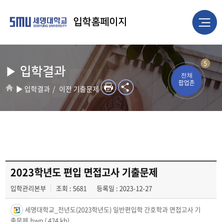
입학홈페이지
5
▶ 입학결과
전체
팝업존
▶ 입학결과
이전 기출문제
2023학년도 편입 면접고사 기출문제
입학관리본부
조회 : 5681
등록일 : 2023-12-27
세명대학교_전년도(2023학년도) 일반편입학 간호학과 면접고사 기
출문제.hwp
( 424 kb)