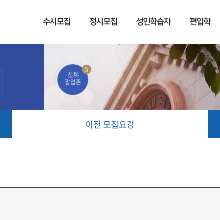
수시모집
정시모집
성인학습자
편입학
5
전체
팝업존
이전 모집요강