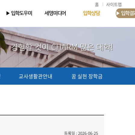
홈
사이트맵
▶ 입학도우미
세명미디어
입학상담
▶ 입학결
경험할 것이 CHARM 많은 대학!
청
교사생활관안내
꿈 실현 장학금
등록일 : 2026-06-25