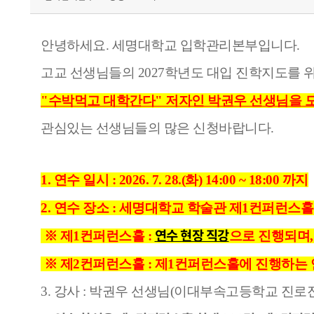
안녕하세요. 세명대학교 입학관리본부입니다.
고교 선생님들의 2027학년도 대입 진학지도를 
"수박먹고 대학간다" 저자인 박권우 선생님을 
관
심
있
는
선생님들의 많은 신청바랍니다.
1. 연수 일시 : 2026. 7. 28.(화) 14:00 ~ 18:00 까지
2. 연수 장소 : 세명대학교 학술관 제1컨퍼런스
연수 현장 직강
※ 제1컨퍼런스홀 :
으로 진행되며,
※
제
2
컨
퍼
런
스
홀
:
제1컨퍼런스홀에 진행하는
3. 강사 : 박권우 선생님(이대부속고등학교 진로