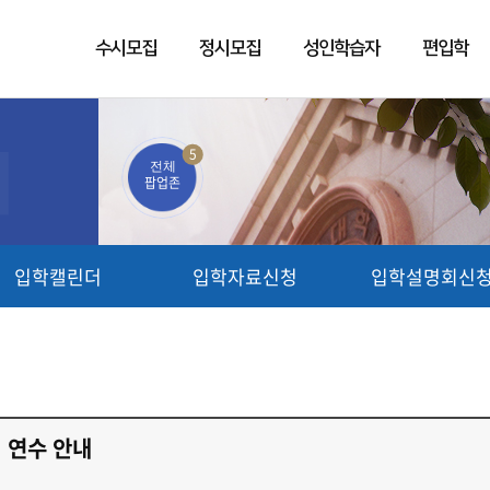
수시모집
정시모집
성인학습자
편입학
5
전체
팝업존
입학캘린더
입학자료신청
입학설명회신
 연수 안내