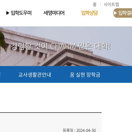
홈
사이트맵
▶ 입학도우미
세명미디어
입학상담
▶ 입학결
경험할 것이 CHARM 많은 대학!
청
교사생활관안내
꿈 실현 장학금
등록일 : 2024-04-30