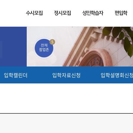
수시모집
정시모집
성인학습자
편입학
5
전체
팝업존
입학캘린더
입학자료신청
입학설명회신