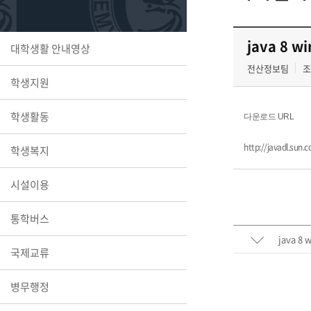
또꼬마김
학생복지
민송백일
세명교육
java 8 w
대학생활 안내영상
대학원
시설이용
해카톤 경
대학소개
전산정보팀
조
학생지원
평생교육
학생활동
다운로드 URL
http://javadl.su
학생복지
산학협력 
시설이용
통학버스
java 8 
통학버스
국제교류
병무행정
국제교류
세명2030+
부속병원