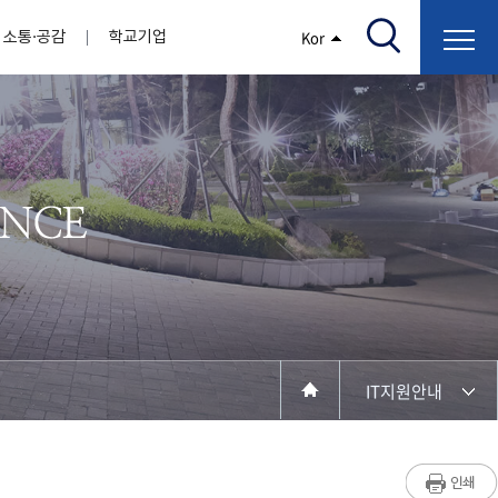
소통·공감
학교기업
Kor
/고지서출력/납부조회)
AI융합대학
부속기관
정보광장(자료실)
보건바이오대학
 기관
AI컴퓨터학부
간호학과
스마트IT학부
작업치료학과
지원
센터
대학일자리플러스센터
정보보호
학술저서발간 지원
장애학생지원센터
채용공고
인권센터
학습역량강화
, 회의록)
전기공학과
임상병리학과
개
소개
원과 친족관계에 있는 교직원 현황
전자공학과
바이오제약산업학부
경비 지원
부설연구소 학술회의 개최 경비 지원
취업진로상담
지원서비스
건축학과
바이오코스메틱학과
학생증발급
입학관리본부
수강신청
국제교류처
취ㆍ창업지원처
장애학생도우미
건설환경공학과
뷰티케어학과
수강신청
찾아오시는길
동물실험윤리위원회
환경에너지학과
바이오식품영양학부
제작학
동일과목전공인정
전기전자공학과
동물보건학과
세빈샵(온라인학생창업몰)
융합학
재수강
재난안전학과
생활체육학과
학생사회봉사
학생위원회
수강포기
학생생활관
보건진료소
예비군연대
보건안전공학과
반려동물산업학과
IT지원안내
계절학기
한의과대학
교양대학
연계전공
수강신청 장바구니 제도
자율전공학부
세명소개
라디오CM
출석/시험
성인학습자학과
저널리즘연구소
시험
라이프복지상담학과
입학/취업