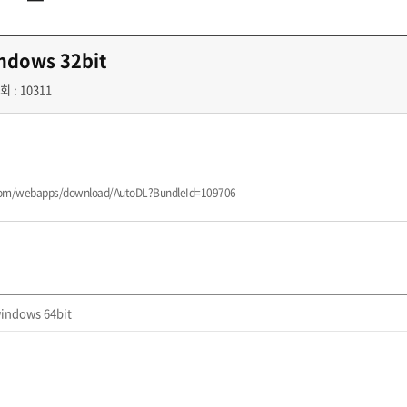
첨단바이오융합학
밥
인문사회과학연구소 소개
한의학연구소 소개
장
온라인접수시스템
건학이념
세명인재상
인재상과 5대핵
AI융합전공
연구소 조직
연구소 조직
스마트이차전지시
학술·연구활동 실적
학술·연구활동 실적
indows 32bit
센서반도체융합전
논문집
논문집 검색
진대회
일반ㆍ경영행정복지대학원
저널리즘대학원
회 : 10311
학생생활관
온라인접수시스템
보건진료소
체육시설
Why SMU
세명대 History
대학연혁
공지사항 및 자료실
2020년대
연구소소개
원
2010년대
연구소 조직
2000년대
학술·연구활동 실적
1990년대
논문집 검색
국내대학 학점교류
전과ㆍ복수(부)전공
n.com/webapps/download/AutoDL?BundleId=109706
1980년대
전과
예결산공고(감사보고)
적립금운용현황
산하기관
복수(부)전공
산학협력단
세명창업보육센터
지역협
예산공고
결산공고
도심관광활성화센터
화장품·건강기능식품 임
대학평의원회
기금운용심의회
제천시어린이·사회복지급식관리지원센터
windows 64bit
대학평의원회
기금운용심의회
제천시농촌협약지원센터
제천시농촌활력플
통학증(월 정기권) 이용 안내
통학버스 편도(월
대학평의원회 회의록
기금운용심의회 회의록
제천시탄소중립지원센터
학적부사항정정
교육과정
CHARM인
국내외 교류현황
해외프로그램
기본방향
비전 및 전략설정과정
발전계