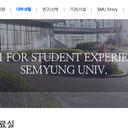
지원
대학생활
연구/산학
기관/시설
SMU Story
안내영상
단
표
MU
설립자발자취
입학홈페이지
인문예술대학
산학협력단 소개
이사장인사말
입학정보통합시스템(합격조회
연구지원
사회과학대학
지식재산권
법인소개
미디어콘텐츠창작학과
경찰학과
자매회사 및
외국어학부
행정학과
임원현황
지원
처
일반ㆍ경영행정복지대학원
학생상담/심리
교내학술연구비 지원
교육혁신·학생성공본부
일반공지
장학 및 학사안내
권익보호
국제학술지 논문게재 
대학혁신사업단
저널리즘대학원
사회봉사지원
입찰공고
아트앤산업디자인학과
법학과
이사회(개최
센터 및 조직소
실내디자인학과
부동산지적학과
학교법인 임
국제학술회의 참가경비 지원
교원(강사,겸임교원포함)채용정보
학술대회 참가
행사안내
규정집
시각·영상디자인학과
소방방재학과
onal
아
교직과정안내
교무연구처
기획실
학생처
연계전공
사무처
주요업무
패션디자인학과
경영학과
실
교직교육 목적 및 교육목표
연계전공안내
인사말
역대총장
봉사단운영
세명대학교 연구윤리
산학협력단
생명윤리위원회
공연예술학과
회계세무금융학과
이수안내
e-Book디자인ㆍ
제8,9대 총장 이용걸
영화웹툰애니메이션학과
글로벌물류학과
포츠 아카데
원처
취·창업지원처 소개
학생종합경력시스템
교직과목 해설
정밀의료인공지능
제6,7대 총장 김유성
미디어문화학부
호텔경영학과
업단
U
대학축제
학생자치기구
학생커뮤니티
신청서 다운로드
화장품생명융합학
학술정보원
학생활동
캠퍼스풍경
평생교육원
편집방송국
제5대 총장 김광림
관광경영학과
총학생회
천연물소재융합학
제4대 총장 염재선
항공서비스학과
eLap 다이
공자학원
총대의원회
제약바이오융합학
제3대 총장 권영우
광고홍보학과
MU
세명소식지
홍보동영상
홍보포스터
커뮤니티 연합회
AI천연물개발
초대학장 제1,2대 총장 김엽
사회복지학과
소
료실
AI천연물콘텐츠
dLap 또
인문사회과학연구소
한의학연구소
상담심리학과