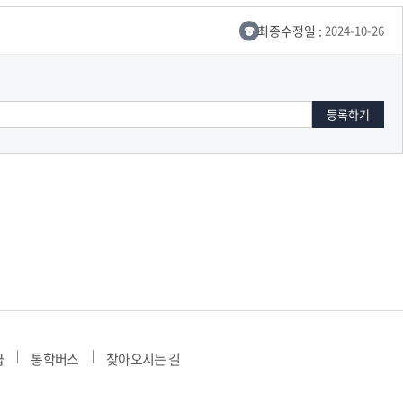
교육체계
더
국가장학금·학자금대출
최종수정일 :
2024-10-26
국외여행/유학
병무관련사이트
련안내
훈련연기/보류안내
훈련장 안내
지원안내
공지사항
전공 관련
진로 컨설팅 우수사례
지원/선발절차
모집일정
전공·진로 안내영상
선발방법
선발요소/배점
급
통학버스
찾아오시는 길
지원자격
세부선발방법