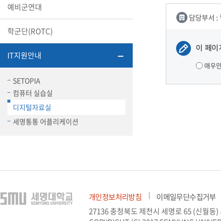
예비군연대
장학안내
담당부서 :
학군단(ROTC)
기타 교내
캠퍼스안
학칙규정
이 페이
IT지원안내
매우
병무행정
제ㆍ증명
SETOPIA
컴퓨터 실습실
발전기금
예비군연
디지털자료실
학사자료
세명통통 어플리케이션
학군단(RO
Career G
(전공·진로
로그램)
개인정보처리방침
이메일무단수집거부
27136 충청북도 제천시 세명로 65 (신월동