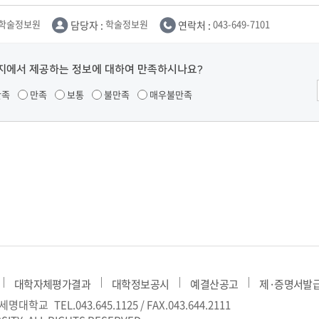
부속제천한방병원
부속충주한방병원
교환학생
교양교육 체계도
전공 체계도
비교과 
해외어학연수
장학제도
장학금신청ㆍ지급
장학캘린
학술정보원
담당자 :
학술정보원
연락처 :
043-649-7101
국외인턴십
기관
교수노동조합
내
자기설계 해외배낭연수
캠퍼스투어
오시는길
통학버스 안내
지에서 제공하는 정보에 대하여 만족하시나요?
통학버스 운행안내
만족
만족
보통
불만족
매우불만족
통학버스 출발장소
대학생 병무행정(군입영)
전역 후 복학
서발급
대
예비군연대소개
전입신청안내
교육훈
실
TC)
ROTC란
학군단소개
uidance
전과/복수(부)·학생설계
학생설계전공 사례
ROTC제도란?
지휘관 소개
 안내 프
Q&A
제도의 특징
업무담당자 소개
임관식
학습활동
소대장 생활
봉사활동
대학자체평가결과
대학정보공시
예결산공고
제·증명서발
후보생 및 임관 후 혜택
예도
) 세명대학교
TEL.043.645.1125 / FAX.043.644.2111
교내교육 및 입영훈련
체육활동