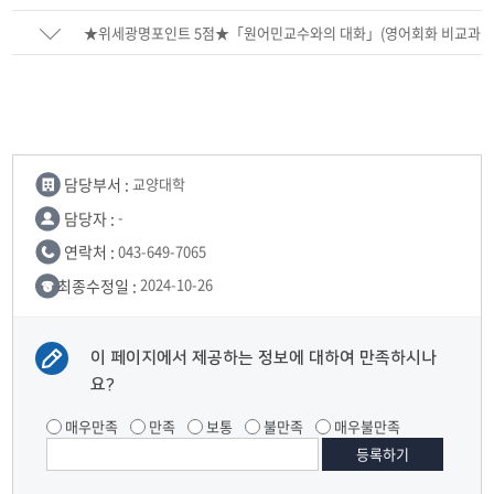
림
★위세광명포인트 5점★「원어민교수와의 대화」(영어회화 비교과
프로그 특강) 수강생 모집 안내
담당부서 :
교양대학
담당자 :
-
연락처 :
043-649-7065
최종수정일 :
2024-10-26
이 페이지에서 제공하는 정보에 대하여 만족하시나
요?
매우만족
만족
보통
불만족
매우불만족