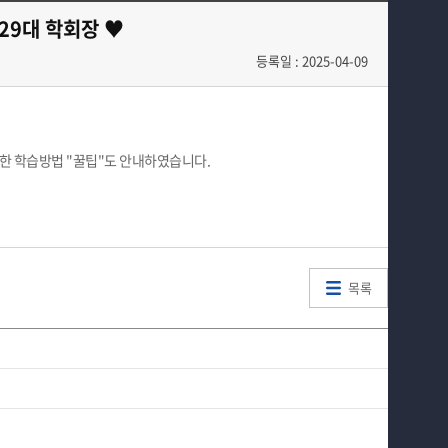
교육과정
해외병원인턴십
29대 학회장 ♥
학과소식
등록일 : 2025-04-09
학과특성화 사업
커뮤니티
한 학습방법 "꿀팁"도 안내하였습니다.
홈페이지가이드
목록