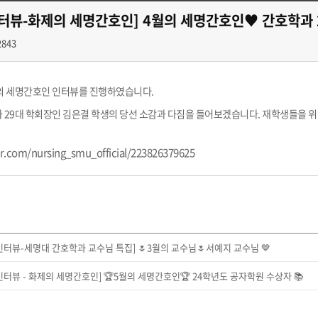
터뷰-화제의 세명간호인] 4월의 세명간호인♥ 간호학과 
2843
제의 세명간호인 인터뷰를 진행하였습니다.
29대 학회장인 김은결 학생의 당선 소감과 다짐을 들어보겠습니다. 재학생들을 위
er.com/nursing_smu_official/223826379625
인터뷰-세명대 간호학과 교수님 특집] 🌷3월의 교수님🌷서예지 교수님 💙
인터뷰 - 화제의 세명간호인] 🏆5월의 세명간호인🏆 24학년도 공자학원 수상자 📚