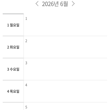
포토갤러리
2026년 6월
학생회
1
학과영상
1 월요일
보건안전공학과 인스타
2
보건안전공학과 블로그
2 화요일
3
3 수요일
4
4 목요일
5