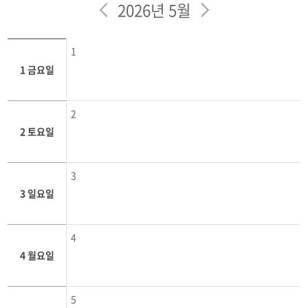
포토갤러리
2026년 5월
학생회
1
학과영상
1 금요일
보건안전공학과 인스타
2
보건안전공학과 블로그
2 토요일
3
3 일요일
4
4 월요일
5