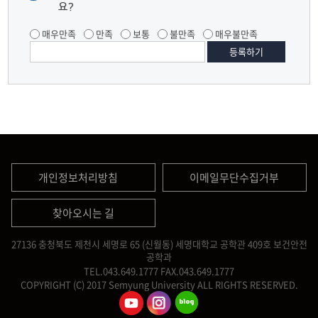
요?
매우만족
만족
보통
불만족
매우불만족
개인정보처리방침
이메일무단수집거부
찾아오시는 길
27136 충청북도 제천시 세명로 65 (신월동) 세명대학교 공학관 409호 보건안전
공학과
TEL.043.649.1777
FAX.043.649.1777
COPYRIGHT (C) 2017 Semyung University ALL RIGHTS RESERVED.