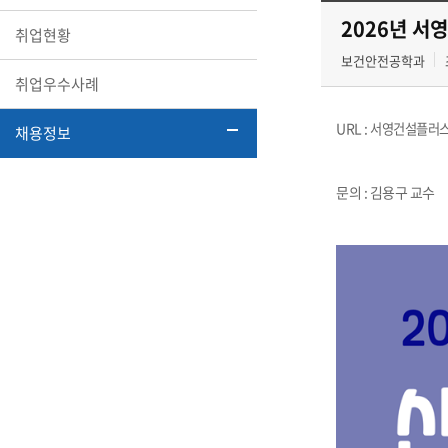
2026년 서
취업현황
보건안전공학과
취업우수사례
URL :
서영건설플러
채용정보
문의 : 김용구 교수