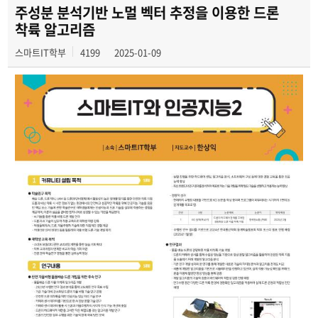
경진대회
주성분 분석기반 노멀 벡터 추정을 이용한 드론
착륙 알고리즘
동아리
스마트IT학부
4199
2025-01-09