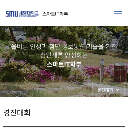
스마트IT학부
올바른 인성과 첨단 정보통신 기술을 가진
참인재를 양성하는
스마트IT학부
경진대회
공지사항
경진대회
갤러리