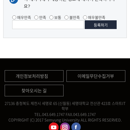
요?
매우만족
만족
보통
불만족
매우불만족
개인정보처리방침
이메일무단수집거부
찾아오시는 길
27136 충청북도 제천시 세명로 65 (신월동) 세명대학교 전산관 423호 스마트IT
학부
TEL.043.649.1747
FAX.043.649.1747
COPYRIGHT (C) 2017 Semyung University ALL RIGHTS RESERVED.