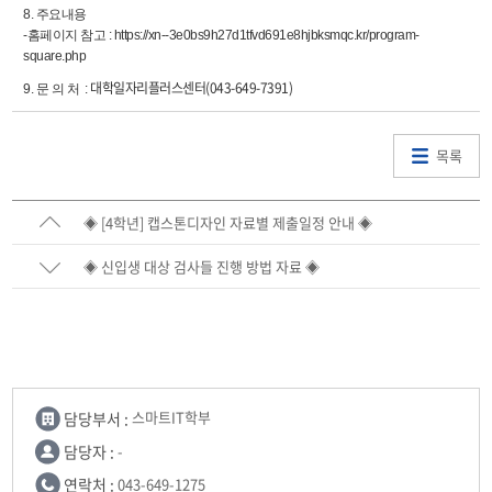
8. 주요내용
-홈페이지 참고 : https://xn--3e0bs9h27d1tfvd691e8hjbksmqc.kr/program-
square.php
대학일자리플러스센터(043-649-7391)
9. 문 의 처 :
목록
◈ [4학년] 캡스톤디자인 자료별 제출일정 안내 ◈
◈ 신입생 대상 검사들 진행 방법 자료 ◈
담당부서 :
스마트IT학부
담당자 :
-
연락처 :
043-649-1275