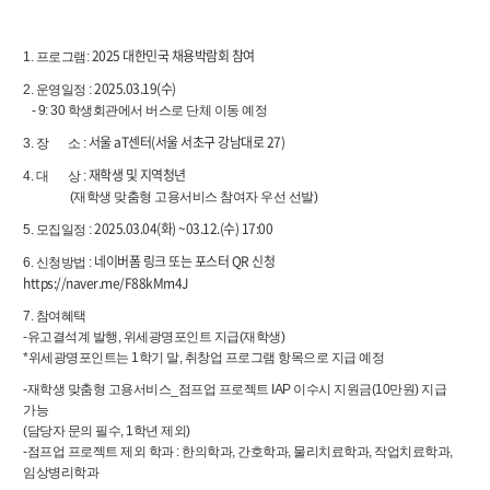
2025 대한민국 채용박람회 참여
1. 프로그램:
2025.03.19(수)
2. 운영일정 :
- 9: 30 학생회관에서 버스로 단체 이동 예정
서울 aT센터(서울 서초구 강남대로 27)
3. 장 소 :
재학생 및 지역청년
4. 대 상 :
(재학생 맞춤형 고용서비스 참여자 우선 선발)
2025.03.04(화) ~03.12.(수) 17:00
5. 모집일정 :
네이버폼 링크 또는 포스터 QR 신청
6. 신청방법 :
https://naver.me/F88kMm4J
7. 참여혜택
-유고결석계 발행, 위세광명포인트 지급(재학생)
*위세광명포인트는 1학기 말, 취창업 프로그램 항목으로 지급 예정
-재학생 맞춤형 고용서비스_점프업 프로젝트 IAP 이수시 지원금(10만원) 지급
가능
(담당자 문의 필수, 1학년 제외)
-점프업 프로젝트 제외 학과 : 한의학과, 간호학과, 물리치료학과, 작업치료학과,
임상병리학과