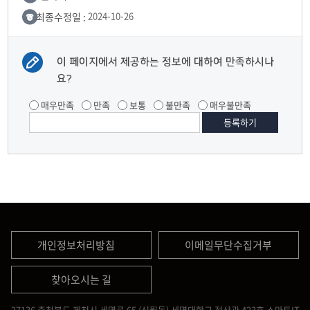
최종수정일 :
2024-10-26
이 페이지에서 제공하는 정보에 대하여 만족하시나
요?
매우만족
만족
보통
불만족
매우불만족
개인정보처리방침
이메일무단수집거부
찾아오시는 길
27136 충청북도 제천시 세명로 65 (신월동) 세명대학교 전산관 423호 스마트IT