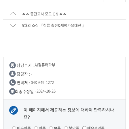
🔥🔥 중간고사 모드 ON 🔥🔥
5월의 소식 『청룡 축전&세명가요대전 』
담당부서 :
AI컴퓨터학부
담당자 :
-
연락처 :
043-649-1272
최종수정일 :
2024-10-26
이 페이지에서 제공하는 정보에 대하여 만족하시나
요?
매우만족
만족
보통
불만족
매우불만족