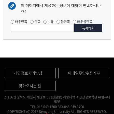
이 페이지에서 제공하는 정보에 대하여 만족하시나
요?
매우만족
만족
보통
불만족
매우불만족
개인정보처리방침
이메일무단수집거부
찾아오시는 길
27136 충청북도 제천시 세명로 65 (신월동) 세명대학교 전산정보학관 AI컴퓨터
학부
TEL.043.649.1700
FAX.043.649.1700
COPYRIGHT (C) 2017 Semyung University ALL RIGHTS RESERVED.