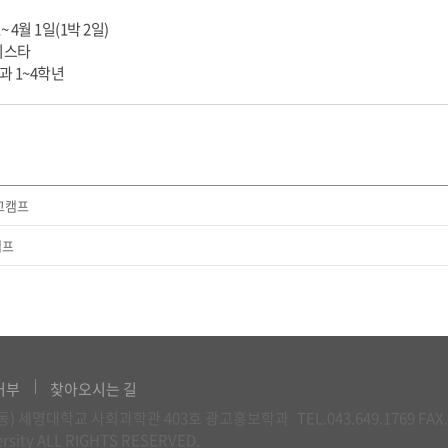
1~ 4월 1일(1박 2일)
 시스타
과 1~4학년
광고캠프
캠프
거부
찾아오시는 길
신월동) 세명대학교 사회과학관 403호 광고홍보학과
TEL.043.649.1769
FAX.
rsity ALL RIGHTS RESERVED.