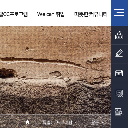
별CC프로그램
We can 취업
따뜻한 커뮤니티
특별CC프로그램
활동