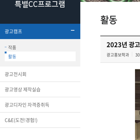
특별CC프로그램
활동
광고캠프
2023년 광
작품
광고홍보학과
30
활동
광고전시회
광고영상 제작실습
광고디자인 자격증취득
C&E(도전!경험!)