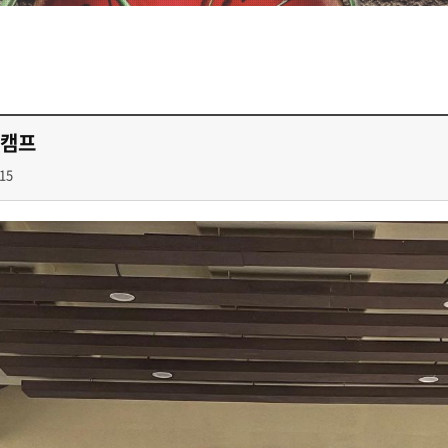
고캠프
15