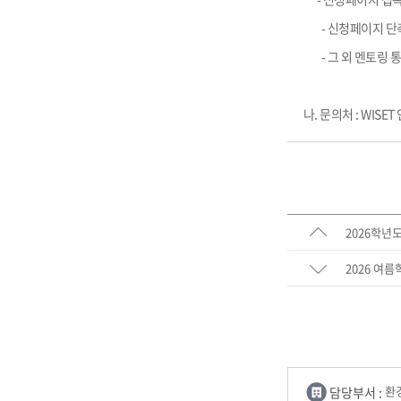
- 신청페이지 단축링크 :
- 그 외 멘토링 통합정보(
나. 문의처 : WISET 
2026학년
2026 여
담당부서 :
환