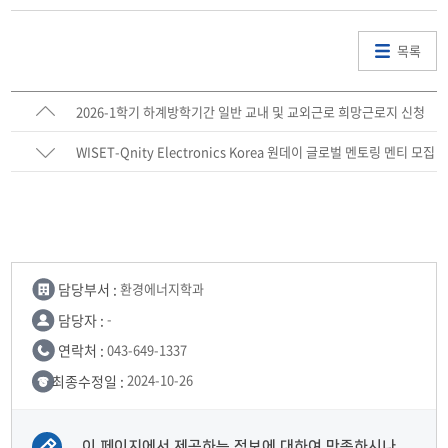
목록
2026-1학기 하계방학기간 일반 교내 및 교외근로 희망근로지 신청
안내
WISET-Qnity Electronics Korea 원데이 글로벌 멘토링 멘티 모집
담당부서 :
환경에너지학과
담당자 :
-
연락처 :
043-649-1337
최종수정일 :
2024-10-26
이 페이지에서 제공하는 정보에 대하여 만족하시나