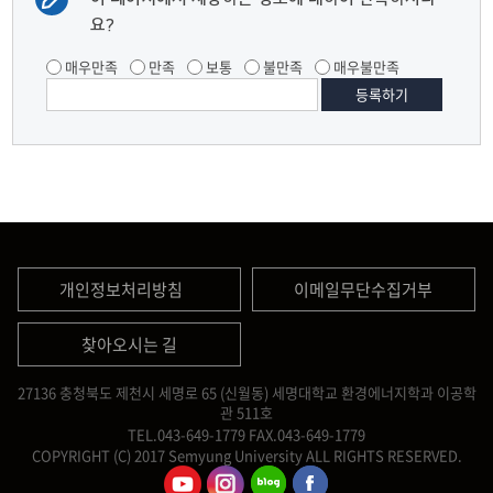
요?
매우만족
만족
보통
불만족
매우불만족
개인정보처리방침
이메일무단수집거부
찾아오시는 길
27136 충청북도 제천시 세명로 65 (신월동) 세명대학교 환경에너지학과 이공학
관 511호
TEL.043-649-1779
FAX.043-649-1779
COPYRIGHT (C) 2017 Semyung University ALL RIGHTS RESERVED.