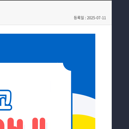
전공과정
학사일정
커뮤니티
학과행사
등록일 : 2025-07-11
홈페이지가이드
학생회
동아리
소방방재학과의 자랑
궁금합니다
수험생 Q&A