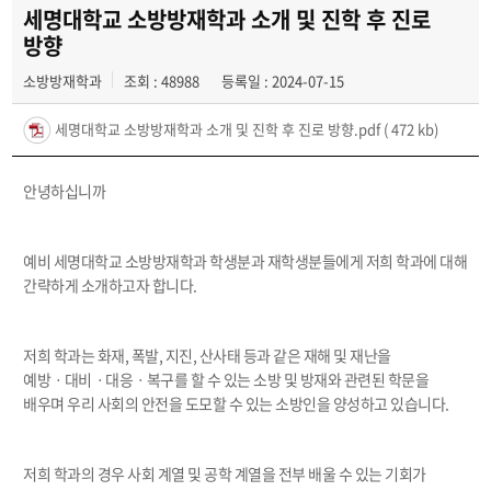
학사일정
세명대학교 소방방재학과 소개 및 진학 후 진로
방향
학과행사
소방방재학과
조회 : 48988
등록일 : 2024-07-15
학생회
세명대학교 소방방재학과 소개 및 진학 후 진로 방향.pdf
( 472 kb)
동아리
안녕하십니까
소방방재학과의 자랑
궁금합니다
예비 세명대학교 소방방재학과 학생분과 재학생분들에게 저희 학과에 대해
간략하게 소개하고자 합니다.
수험생 Q&A
저희 학과는 화재, 폭발, 지진, 산사태 등과 같은 재해 및 재난을
예방ㆍ대비ㆍ대응ㆍ복구를 할 수 있는 소방 및 방재와 관련된 학문을
배우며 우리 사회의 안전을 도모할 수 있는 소방인을 양성하고 있습니다.
저희 학과의 경우 사회 계열 및 공학 계열을 전부 배울 수 있는 기회가