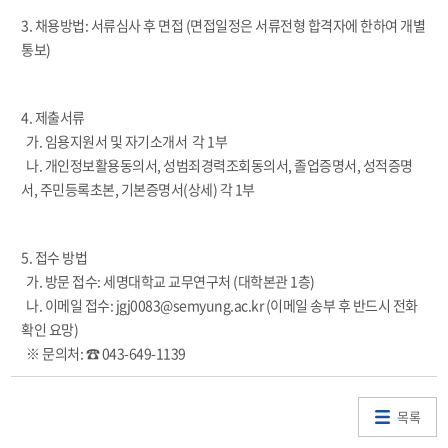
3. 채용방법: 서류심사 후 면접 (면접일정은 서류전형 합격자에 한하여 개별
통보)
4. 제출서류
가. 임용지원서 및 자기소개서 각 1부
나. 개인정보활용동의서, 성범죄경력조회동의서, 졸업증명서, 성적증명
서, 주민등록초본, 기본증명서(상세) 각 1부
5. 접수 방법
가. 방문 접수: 세명대학교 교무연구처 (대학본관 1층)
나. 이메일 접수: jgj0083@semyung.ac.kr (이메일 송부 후 반드시 전화
확인 요망)
※ 문의처: ☎ 043-649-1139
목록