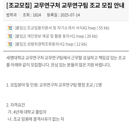
학과사진첩
[조교모집] 교무연구처 교무연구팀 조교 모집 안내
법학과
조회 : 1824
등록일 : 2025-07-14
학과행사
[붙임1] 조교임용지원서 및 자기소개서 서식42.hwp
( 55 kb)
동아리
[붙임2] 개인정보 제공 및 활용 동의서2.hwp
( 20 kb)
학생회
[붙임3] 성범죄경력조회동의서2.hwp
( 12 kb)
교우소식
세명대학교 교무연구처 교무연구팀에서 근무할 성실하고 책임감 있는 조교
를 아래와 같이 모집합니다. 관심 있는 분들의 많은 지원 바랍니다.
1. 모집분야 및 인원: 교무연구처 교무연구팀 행정 조교 / 1명
2. 자격요건
가. 4년제 대학교 졸업자
나. 조교 임용에 결격사유가 없는 자