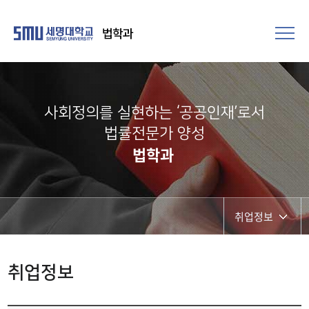
법학과
사회정의를 실현하는 ‘공공인재’로서
법률전문가 양성​
법학과
취업정보
공지사항
취업정보
취업정보