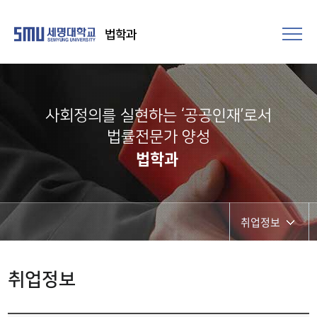
법학과
사회정의를 실현하는 ‘공공인재’로서
법률전문가 양성​
법학과
취업정보
공지사항
취업정보
취업정보