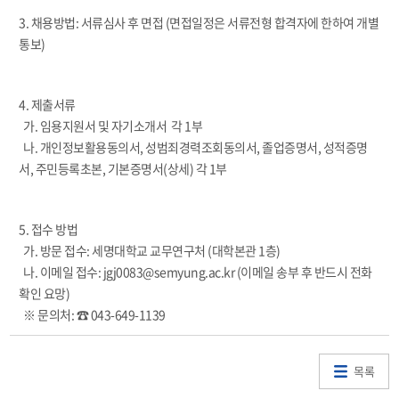
3. 채용방법: 서류심사 후 면접 (면접일정은 서류전형 합격자에 한하여 개별
통보)
4. 제출서류
가. 임용지원서 및 자기소개서 각 1부
나. 개인정보활용동의서, 성범죄경력조회동의서, 졸업증명서, 성적증명
서, 주민등록초본, 기본증명서(상세) 각 1부
5. 접수 방법
가. 방문 접수: 세명대학교 교무연구처 (대학본관 1층)
나. 이메일 접수: jgj0083@semyung.ac.kr (이메일 송부 후 반드시 전화
확인 요망)
※ 문의처: ☎ 043-649-1139
목록