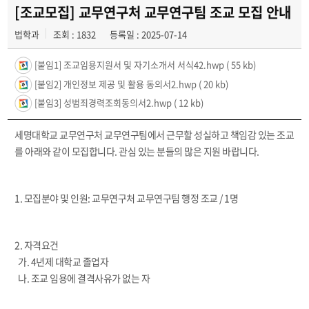
학과사진첩
[조교모집] 교무연구처 교무연구팀 조교 모집 안내
법학과
조회 : 1832
등록일 : 2025-07-14
학과행사
[붙임1] 조교임용지원서 및 자기소개서 서식42.hwp
( 55 kb)
동아리
[붙임2] 개인정보 제공 및 활용 동의서2.hwp
( 20 kb)
학생회
[붙임3] 성범죄경력조회동의서2.hwp
( 12 kb)
교우소식
세명대학교 교무연구처 교무연구팀에서 근무할 성실하고 책임감 있는 조교
를 아래와 같이 모집합니다. 관심 있는 분들의 많은 지원 바랍니다.
1. 모집분야 및 인원: 교무연구처 교무연구팀 행정 조교 / 1명
2. 자격요건
가. 4년제 대학교 졸업자
나. 조교 임용에 결격사유가 없는 자