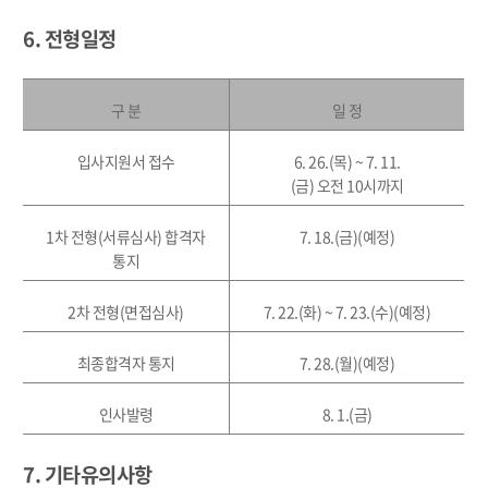
6. 전형일정
구 분
일 정
입사지원서 접수
6. 26.(
목
) ~ 7. 11.
(
금
)
오전
10
시까지
1
차 전형
(
서류심사
)
합격자
7. 18.(
금
)
(
예정
)
통지
2
차 전형
(
면접심사
)
7. 22.(
화
) ~ 7. 23.(
수
)
(
예정
)
최종합격자 통지
7. 28.(
월
)
(
예정
)
인사발령
8. 1.(
금
)
7. 기타유의사항