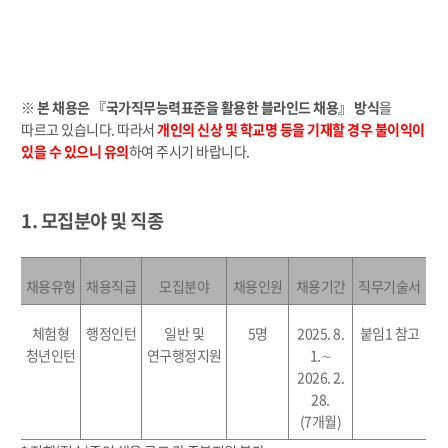
※
본 채용은 『국가직무능력표준을 활용한 블라인드 채용』 방식
을
따르고 있습니다. 따라서
개인의 신상 및 학교명 등을 기재할 경우 불이익이
있을 수 있으니 유의
하여 주시기 바랍니다.
1. 모집분야 및 직종
채용유형
채용직급
모집분야
채용인원
채용기간
직무기술서
체험형
행정인턴
일반 및
5
명
2025. 8.
붙임
1
참고
청년인턴
연구행정지원
1.
∼
2026. 2.
28.
(7
개월
)