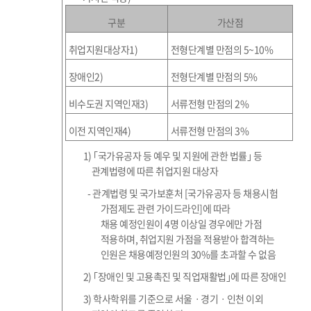
구분
가산점
취업지원대상자
1)
전형단계별 만점의
5~10%
장애인
2)
전형단계별 만점의
5%
비수도권 지역인재
3)
서류전형 만점의
2%
이전 지역인재
4)
서류전형 만점의
3%
1)
｢
국가유공자 등 예우 및 지원에 관한 법률
｣
등
관계법령에 따른 취업지원 대상자
-
관계법령 및 국가보훈처
[
국가유공자 등 채용시험
가점제도 관련 가이드라인
]
에 따라
채용
예정인원이
4
명 이상일 경우에만 가점
적용하며
,
취업지원 가점을 적용받아 합격하는
인원은 채용예정인원의
30%
를 초과할 수 없음
2)
｢
장애인 및 고용촉진 및 직업재활법
｣
에 따른 장애인
3)
학사학위를 기준으로 서울
ㆍ
경기
ㆍ
인천 이외