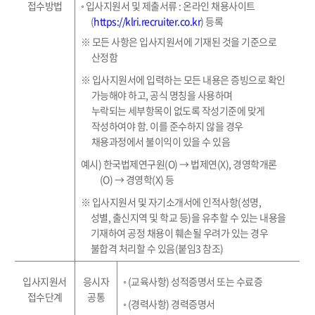
접수방법
◦
입사지원서 및 제출서류
:
온라인 채용사이트
(
https://klri.recruiter.co.kr
)
등록
※
모든 사항은 입사지원서에 기재된 것을 기준으로
산정함
※
입사지원서에 입력하는 모든 내용은 증빙으로 확인
가능해야 하고
,
공식 명칭을 사용하며
누락되는
세부항목이 없도록 작성기준에 맞게
작성하여야 함
.
이를 준수하지 않을 경우
채용과정에서 불이익이 있을 수 있음
예시
)
한국법제연구원
(O)
→
법제연
(X),
경영학개론
(O)
→
경영학
(X)
등
※
입사지원서 및 자기소개서에 인적사항
(
성명
,
성별
,
출신지역 및 학교 등
)
을 유추할 수 있는 내용을
기재하여 공정 채용이 훼손될 우려가 있는 경우
불합격 처리할 수 있음
(
붙임
3
참조
)
입사지원서
응시자
◦
(
교육사항
)
성적증명서 또는 수료증
접수단계
공통
◦
(
경력사항
)
경력증명서