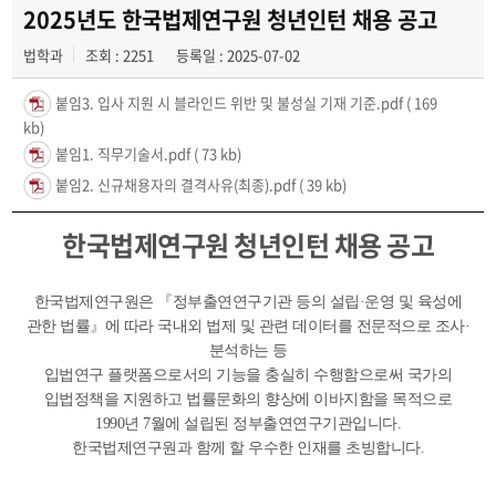
학과사진첩
2025년도 한국법제연구원 청년인턴 채용 공고
법학과
조회 : 2251
등록일 : 2025-07-02
학과행사
붙임3. 입사 지원 시 블라인드 위반 및 불성실 기재 기준.pdf
( 169
동아리
kb)
붙임1. 직무기술서.pdf
( 73 kb)
학생회
붙임2. 신규채용자의 결격사유(최종).pdf
( 39 kb)
교우소식
한국법제연구원 청년인턴 채용 공고
한국법제연구원은 『정부출연연구기관 등의 설립·운영 및 육성에
관한 법률』에 따라 국내외 법제 및 관련 데이터를 전문적으로 조사·
분석하는 등
입법연구 플랫폼으로서의 기능을 충실히 수행함으로써 국가의
입법정책을 지원하고 법률문화의 향상에 이바지함을 목적으로
1990년 7월에 설립된 정부출연연구기관입니다.
한국법제연구원과 함께 할 우수한 인재를 초빙합니다.