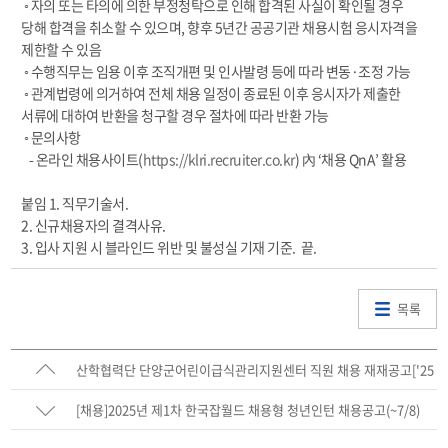
◦ 자의 또는 타의에 의한 부정청탁으로 인해 합격된 사실이 확인될 경우
당해 합격을 취소할 수 있으며, 향후 5년간 공공기관 채용시험 응시자격을
제한할 수 있음
◦ 수행직무는 임용 이후 조직개편 및 인사발령 등에 따라 변동·조정 가능
◦ 관계법령에 의거하여 전체 채용 일정이 종료된 이후 응시자가 제출한
서류에 대하여 반환을 청구할 경우 절차에 따라 반환 가능
◦ 문의사항
- 온라인 채용사이트(
https://klri.recruiter.co.kr
) 內 ‘채용 QnA’ 활용
붙임 1. 직무기술서.
2. 신규채용자의 결격사유.
3. 입사 지원 시 블라인드 위반 및 불성실 기재 기준. 끝.
목록
산학협력단 단양군어린이급식관리지원센터 직원 채용 재재공고['25
년7월14일 마감]
[채용]2025년 제1차 한국잡월드 채용형 청년인턴 채용공고(~7/8)