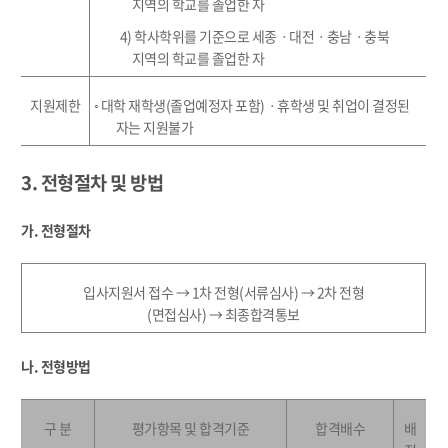
지역의 학교를 졸업한 자
4)
학사학위를 기준으로 세종
ㆍ
대전
ㆍ
충남
ㆍ
충북
지역의 학교를 졸업한 자
지원제한
◦
대학 재학생
(
졸업예정자 포함
)
ㆍ
휴학생 및 취업이 결정된
자는 지원불가
3. 전형절차 및 방법
가. 전형절차
입사지원서 접수
→
1
차 전형
(
서류심사
)
→
2
차 전형
(
면접심사
)
→
최종합격통보
나. 전형방법
구 분
평가항목 및 합격기준
합격배수
배