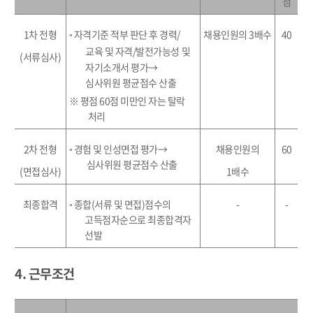
점
1
차 전형
◦
자격기준 적부 판단 후 경력
/
채용인원의
3
배수
40
교육 및 자격
/
발전가능성
및
(
서류심사
)
자기소개서 평가
→
심사위원 평균점수 산출
※
평점
60
점 미만인 자는 탈락
처리
2
차 전형
◦
경험 및 인성면접 평가
→
채용인원의
60
심사위원 평균점수 산출
(
면접심사
)
1
배수
최종합격
◦
종합
(
서류 및 면접
)
점수의
-
-
고득점자순으로 최종합격자
선발
4. 근무조건