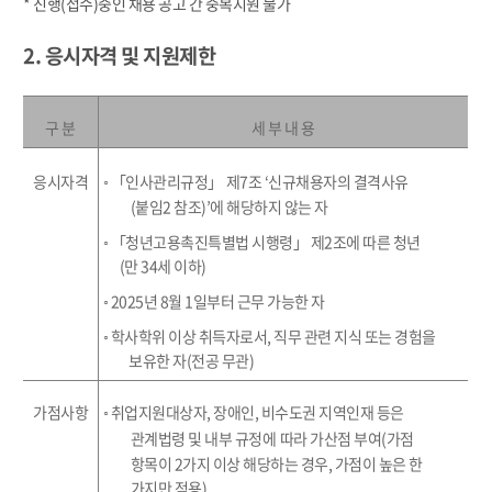
* 진행(접수)중인 채용 공고 간 중복지원 불가
2. 응시자격 및 지원제한
구 분
세 부 내 용
응시자격
◦
「
인사관리규정
」
제
7
조
‘
신규채용자의 결격사유
(
붙임
2
참조
)
’
에 해당하지 않는 자
◦ 「
청년고용촉진특별법 시행령
」
제
2
조에 따른 청년
(
만
34
세 이하
)
◦
2025
년
8
월
1
일부터 근무 가능한 자
◦
학사학위 이상 취득자로서
,
직무 관련 지식 또는 경험을
보유한 자
(
전공 무관
)
가점사항
◦
취업지원대상자
,
장애인
,
비수도권 지역인재 등은
관계법령 및 내부 규정에
따라 가산점 부여
(
가점
항목이
2
가지 이상 해당하는 경우
,
가점이 높은 한
가지만 적용
)