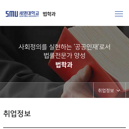
법학과
사회정의를 실현하는 ‘공공인재’로서
법률전문가 양성​
법학과
취업정보
공지사항
취업정보
취업정보