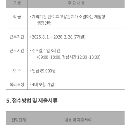
구 분
주 요 내 용
직 급
◦
계약기간 만료 후 고용관계가 소멸하는 체험형
행정인턴
근무기간
◦
2
025. 8. 1.
∼
2026. 2. 28.(7
개월
)
근무시간
◦
주
5
일
, 1
일
8
시간
(09:00~18:00
,
점심시간
12:00~13:00)
보 수
◦
일급
89,000
원
복리후생
◦
4
대 보험 가입
5. 접수방법 및 제출서류
전형단계
내용 및 제출서류